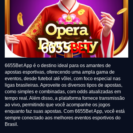
6655Bet App é o destino ideal para os amantes de
apostas esportivas, oferecendo uma ampla gama de
eventos, desde futebol até vôlei, com foco especial nas
ligas brasileiras. Aproveite os diversos tipos de apostas,
como simples e combinadas, com odds atualizadas em
tempo real. Além disso, a plataforma fornece transmissão
ao vivo, permitindo que você acompanhe os jogos
enquanto faz suas apostas. Com 6655Bet App, você está
sempre conectado aos melhores eventos esportivos do
Brasil.