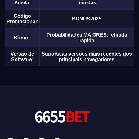
Aceita:
moedas
Código
BONUS2025
Promocional:
Probabilidades MAIORES, retirada
Bônus:
rápida
Versão de
Suporta as versões mais recentes dos
Software:
principais navegadores