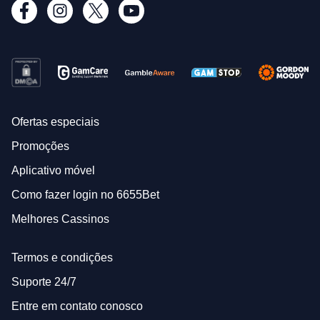
Ofertas especiais
Promoções
Aplicativo móvel
Como fazer login no 6655Bet
Melhores Cassinos
Termos e condições
Suporte 24/7
Entre em contato conosco