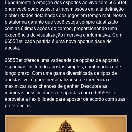
Experimente a emoção dos esportes ao vivo com 6655Bet,
onde você pode assistir a transmissões em alta definição
e obter dados detalhados dos jogos em tempo real. Nossa
plataforma garante que você esteja sempre atualizado
com as últimas ações do campo, proporcionando uma
experiência de visualização imersiva e informativa. Com
6655Bet, cada partida é uma nova oportunidade de
aposta.
6655Bet oferece uma variedade de opções de apostas
esportivas, incluindo apostas simples, combinadas e de
longo prazo. Com uma gama diversificada de tipos de
apostas, você pode personalizar sua experiência e
maximizar suas chances de ganhar. Descubra as
inúmeras possibilidades de apostas com o 6655Bet e
aproveite a flexibilidade para apostar de acordo com suas
preferências.