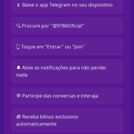
📱 Baixe o app Telegram no seu dispositivo
🔍 Procure por "@9786Oficial"
👆 Toque em "Entrar" ou "Join"
🔔 Ative as notificações para não perder
nada
💬 Participe das conversas e interaja
🎁 Receba bônus exclusivos
automaticamente