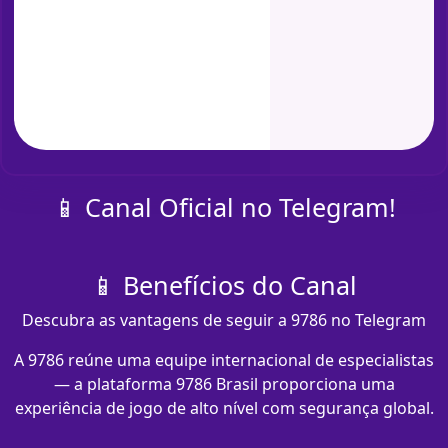
📱 Canal Oficial no Telegram!
📱 Benefícios do Canal
Descubra as vantagens de seguir a 9786 no Telegram
A 9786 reúne uma equipe internacional de especialistas
— a plataforma 9786 Brasil proporciona uma
experiência de jogo de alto nível com segurança global.