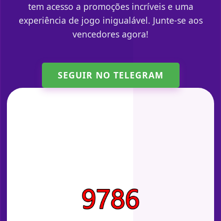
tem acesso a promoções incríveis e uma
experiência de jogo inigualável. Junte-se aos
vencedores agora!
SEGUIR NO TELEGRAM