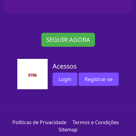
SEGUIR AGORA
Acessos
Login
Registrar-se
Políticas de Privacidade
Termos e Condições
Sitemap