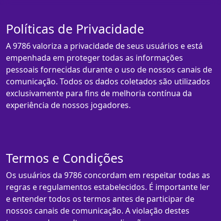
Políticas de Privacidade
A 9786 valoriza a privacidade de seus usuários e está
empenhada em proteger todas as informações
pessoais fornecidas durante o uso de nossos canais de
comunicação. Todos os dados coletados são utilizados
exclusivamente para fins de melhoria contínua da
experiência de nossos jogadores.
Termos e Condições
Os usuários da 9786 concordam em respeitar todas as
regras e regulamentos estabelecidos. É importante ler
e entender todos os termos antes de participar de
nossos canais de comunicação. A violação destes