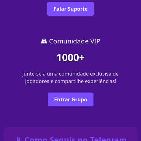
Falar Suporte
👥 Comunidade VIP
1000+
Junte-se a uma comunidade exclusiva de
jogadores e compartilhe experiências!
Entrar Grupo
📱 Como Seguir no Telegram