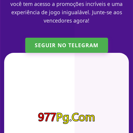
você tem acesso a promoções incríveis e uma
experiência de jogo inigualável. Junte-se aos
vencedores agora!
SEGUIR NO TELEGRAM