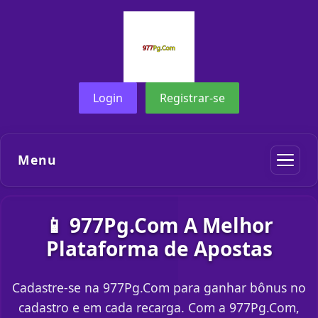
Login
Registrar-se
Menu
📱 977Pg.Com A Melhor
Plataforma de Apostas
Cadastre-se na 977Pg.Com para ganhar bônus no
cadastro e em cada recarga. Com a 977Pg.Com,