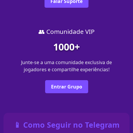
Falar Suporte
👥 Comunidade VIP
1000+
Junte-se a uma comunidade exclusiva de
jogadores e compartilhe experiências!
Entrar Grupo
📱 Como Seguir no Telegram