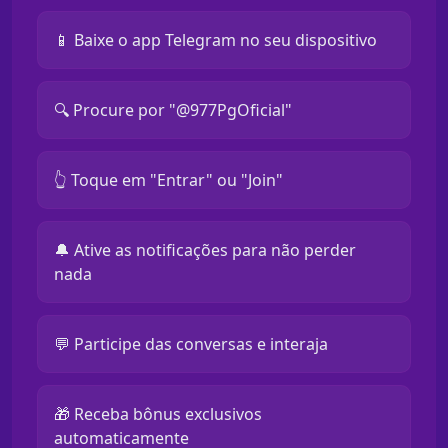
📱 Baixe o app Telegram no seu dispositivo
🔍 Procure por "@977PgOficial"
👆 Toque em "Entrar" ou "Join"
🔔 Ative as notificações para não perder
nada
💬 Participe das conversas e interaja
🎁 Receba bônus exclusivos
automaticamente