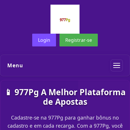
Login
Registrar-se
Menu
📱 977Pg A Melhor Plataforma
de Apostas
Cadastre-se na 977Pg para ganhar bônus no
cadastro e em cada recarga. Com a 977Pg, você