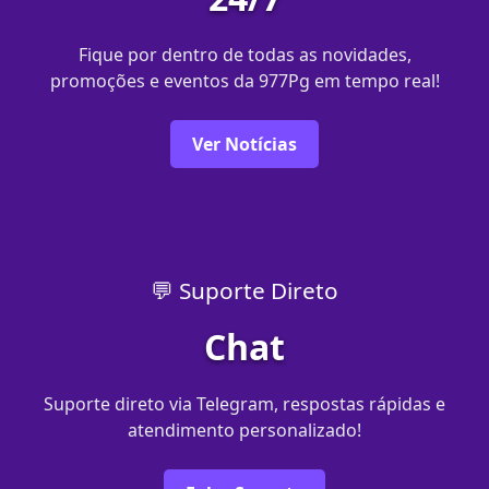
Fique por dentro de todas as novidades,
promoções e eventos da 977Pg em tempo real!
Ver Notícias
💬 Suporte Direto
Chat
Suporte direto via Telegram, respostas rápidas e
atendimento personalizado!