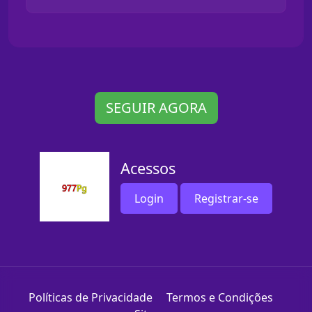
SEGUIR AGORA
Acessos
Login
Registrar-se
Políticas de Privacidade
Termos e Condições