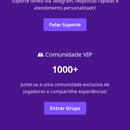
Suporte direto via Telegram, respostas rápidas e
atendimento personalizado!
Falar Suporte
👥 Comunidade VIP
1000+
Junte-se a uma comunidade exclusiva de
jogadores e compartilhe experiências!
Entrar Grupo