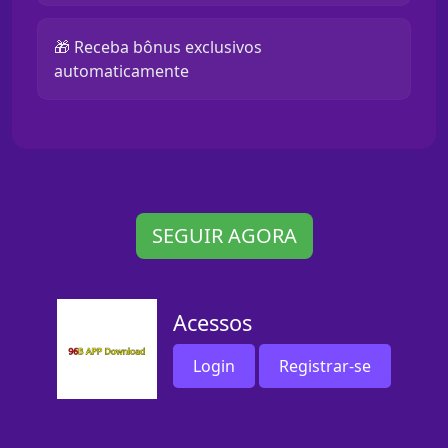
🎁 Receba bônus exclusivos
automaticamente
SEGUIR AGORA
Acessos
Login
Registrar-se