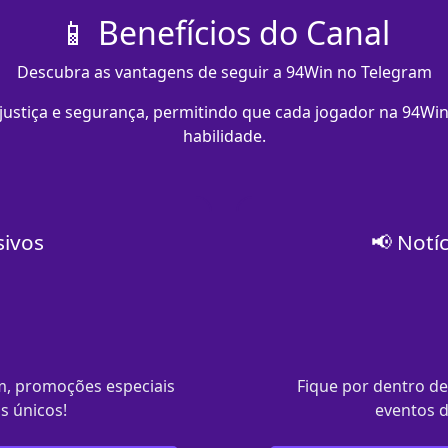
📱 Benefícios do Canal
Descubra as vantagens de seguir a 94Win no Telegram
l justiça e segurança, permitindo que cada jogador na 94W
habilidade.
sivos
📢 Notí
m, promoções especiais
Fique por dentro d
s únicos!
eventos d