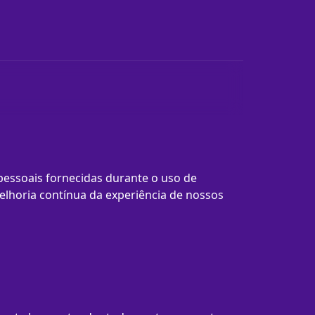
pessoais fornecidas durante o uso de
elhoria contínua da experiência de nossos