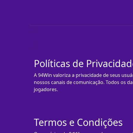
Políticas de Privacida
A 94Win valoriza a privacidade de seus usu
nossos canais de comunicação. Todos os dad
jogadores.
Termos e Condições