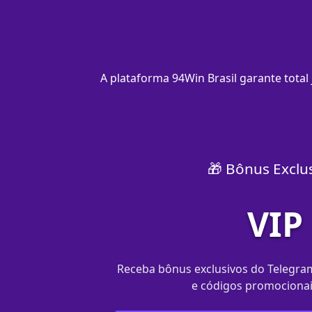
A plataforma 94Win Brasil garante tota
🎁 Bônus Exclu
VIP
Receba bônus exclusivos do Telegra
e códigos promocionai