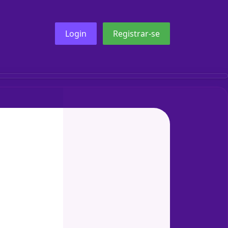
Login
Registrar-se