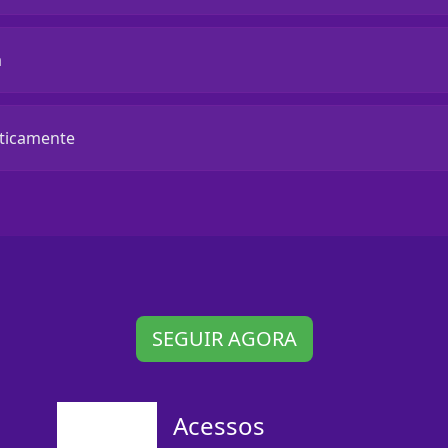
a
aticamente
SEGUIR AGORA
Acessos