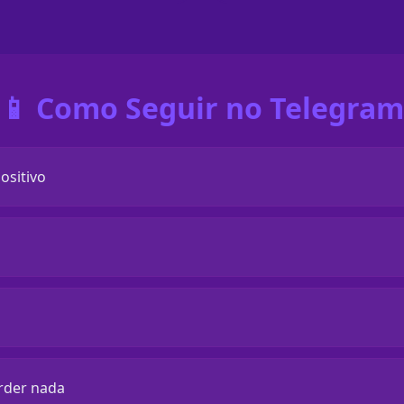
📱 Como Seguir no Telegram
ositivo
erder nada