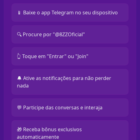
📱 Baixe o app Telegram no seu dispositivo
🔍 Procure por "@8ZZOficial"
👆 Toque em "Entrar" ou "Join"
🔔 Ative as notificações para não perder
nada
💬 Participe das conversas e interaja
🎁 Receba bônus exclusivos
automaticamente