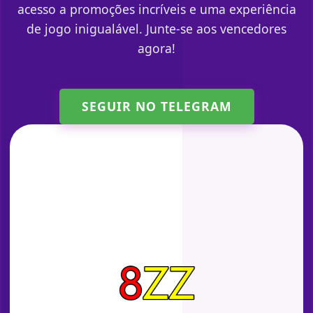
acesso a promoções incríveis e uma experiência
de jogo inigualável. Junte-se aos vencedores
agora!
SEGUIR NO TELEGRAM