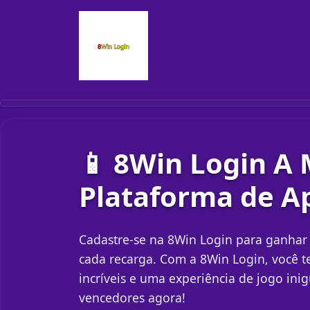
📱 8Win Login A
Plataforma de A
Cadastre-se na 8Win Login para ganhar
cada recarga. Com a 8Win Login, você 
incríveis e uma experiência de jogo inig
vencedores agora!