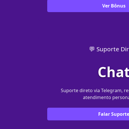
Ver Bônus
💬 Suporte Di
Cha
Suporte direto via Telegram, r
atendimento persona
Falar Suport