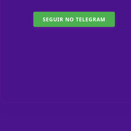
SEGUIR NO TELEGRAM