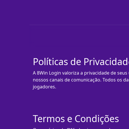
Políticas de Privacida
A 8Win Login valoriza a privacidade de seu
nossos canais de comunicação. Todos os dad
jogadores.
Termos e Condições