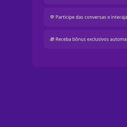
💬 Participe das conversas e interaj
🎁 Receba bônus exclusivos autom