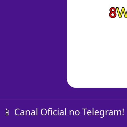
📱 Canal Oficial no Telegram!