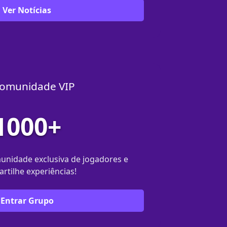
Ver Notícias
Comunidade VIP
1000+
unidade exclusiva de jogadores e
rtilhe experiências!
Entrar Grupo