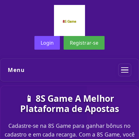
Login
Registrar-se
Menu
📱 8S Game A Melhor
Plataforma de Apostas
Cadastre-se na 8S Game para ganhar bônus no
cadastro e em cada recarga. Com a 8S Game, você