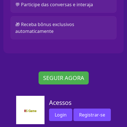
💬 Participe das conversas e interaja
🎁 Receba bônus exclusivos
automaticamente
SEGUIR AGORA
Acessos
Login
Registrar-se