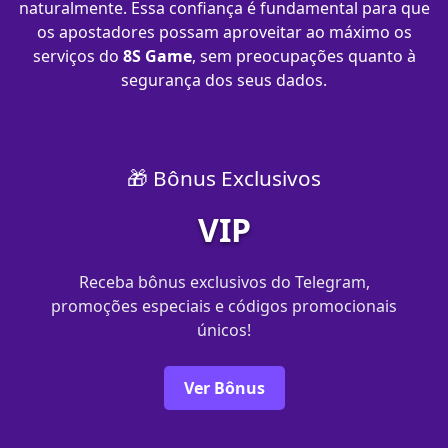
naturalmente. Essa confiança é fundamental para que
os apostadores possam aproveitar ao máximo os
serviços do
8S Game
, sem preocupações quanto à
segurança dos seus dados.
🎁 Bônus Exclusivos
VIP
Receba bônus exclusivos do Telegram,
promoções especiais e códigos promocionais
únicos!
Ver Bônus