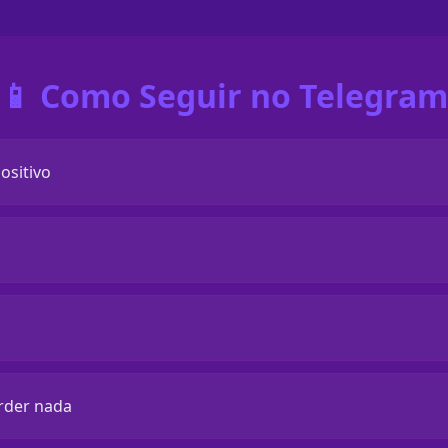
📱 Como Seguir no Telegram
ositivo
erder nada