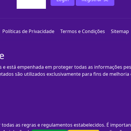
Políticas de Privacidade
Termos e Condições
Sitemap
de
ios e está empenhada em proteger todas as informações pe
tados são utilizados exclusivamente para fins de melhoria
todas as regras e regulamentos estabelecidos. É importan