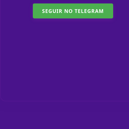
SEGUIR NO TELEGRAM