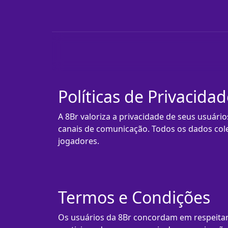
Políticas de Privacida
A 8Br valoriza a privacidade de seus usuár
canais de comunicação. Todos os dados cole
jogadores.
Termos e Condições
Os usuários da 8Br concordam em respeitar 