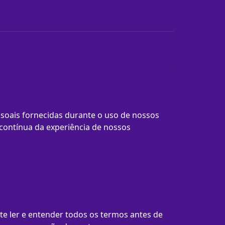
ssoais fornecidas durante o uso de nossos
 contínua da experiência de nossos
te ler e entender todos os termos antes de