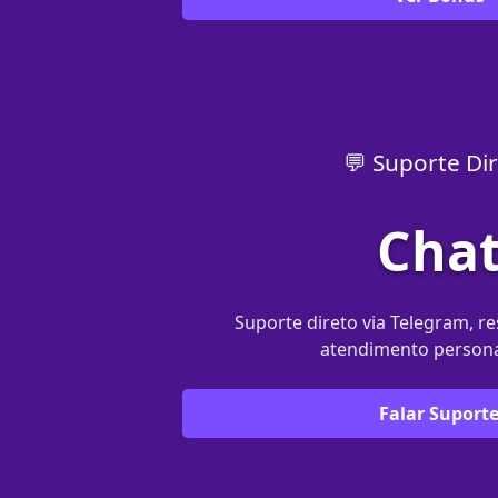
💬 Suporte Di
Cha
Suporte direto via Telegram, r
atendimento persona
Falar Suport