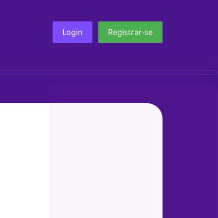
Login
Registrar-se