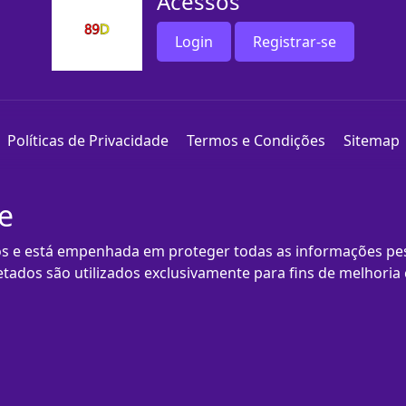
Acessos
Login
Registrar-se
Políticas de Privacidade
Termos e Condições
Sitemap
de
ios e está empenhada em proteger todas as informações pe
tados são utilizados exclusivamente para fins de melhoria