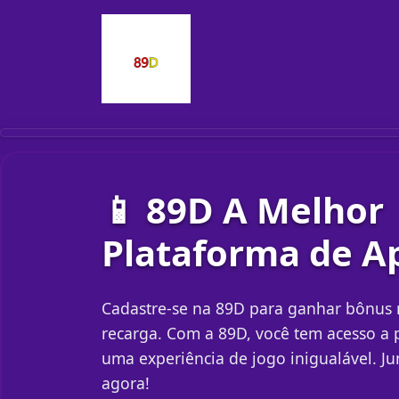
📱 89D A Melhor
Plataforma de A
Cadastre-se na 89D para ganhar bônus 
recarga. Com a 89D, você tem acesso a 
uma experiência de jogo inigualável. J
agora!