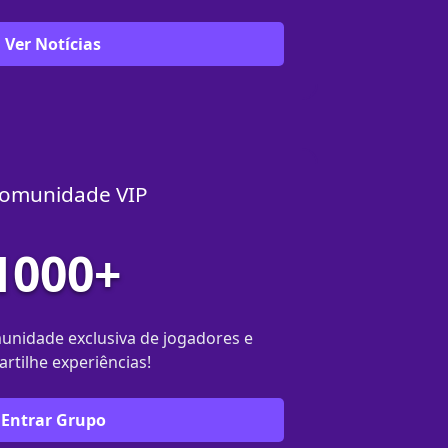
Ver Notícias
Comunidade VIP
1000+
unidade exclusiva de jogadores e
rtilhe experiências!
Entrar Grupo