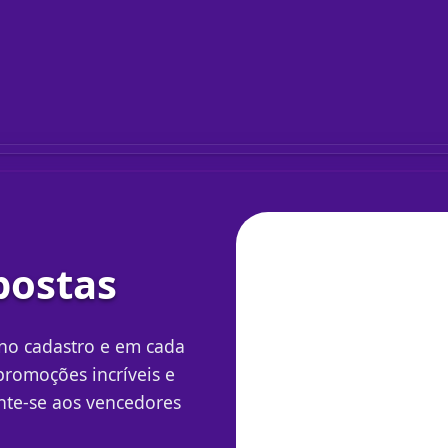
postas
no cadastro e em cada
promoções incríveis e
unte-se aos vencedores