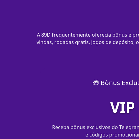
A 89D frequentemente oferecia bônus e pr
vindas, rodadas grátis, jogos de depósito
🎁 Bônus Exclu
VIP
Receba bônus exclusivos do Telegra
e códigos promocionai