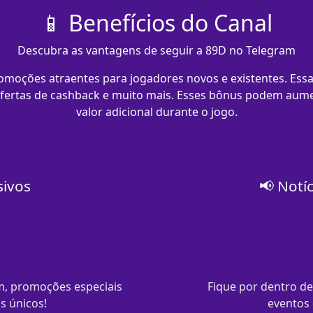
📱 Benefícios do Canal
Descubra as vantagens de seguir a 89D no Telegram
omoções atraentes para jogadores novos e existentes. Ess
, ofertas de cashback e muito mais. Esses bônus podem aum
valor adicional durante o jogo.
sivos
📢 Notí
m, promoções especiais
Fique por dentro d
s únicos!
eventos