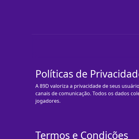
Políticas de Privacida
A 89D valoriza a privacidade de seus usuár
canais de comunicação. Todos os dados cole
jogadores.
Termos e Condições