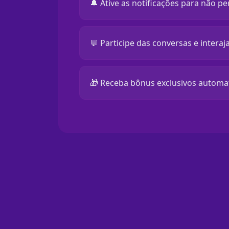
🔔 Ative as notificações para não p
💬 Participe das conversas e interaj
🎁 Receba bônus exclusivos autom