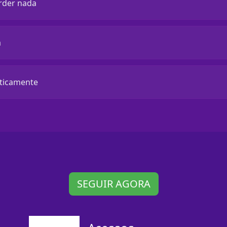
erder nada
a
aticamente
SEGUIR AGORA