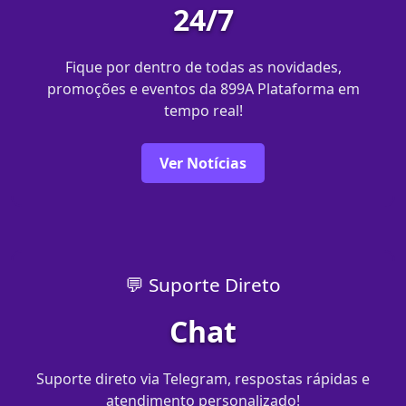
24/7
Fique por dentro de todas as novidades,
promoções e eventos da 899A Plataforma em
tempo real!
Ver Notícias
💬 Suporte Direto
Chat
Suporte direto via Telegram, respostas rápidas e
atendimento personalizado!