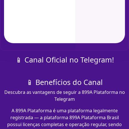
📱 Canal Oficial no Telegram!
📱 Benefícios do Canal
Descubra as vantagens de seguir a 899A Plataforma no
Telegram
A 899A Plataforma é uma plataforma legalmente
registrada — a plataforma 899A Plataforma Brasil
possui licenças completas e operação regular, sendo