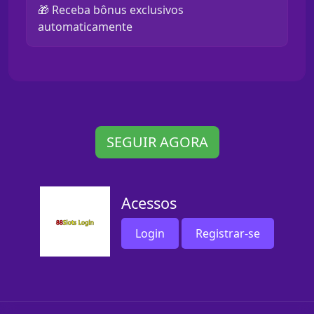
🎁 Receba bônus exclusivos
automaticamente
SEGUIR AGORA
Acessos
Login
Registrar-se