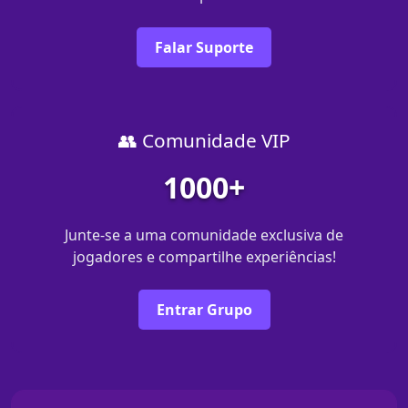
Falar Suporte
👥 Comunidade VIP
1000+
Junte-se a uma comunidade exclusiva de
jogadores e compartilhe experiências!
Entrar Grupo