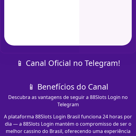
📱 Canal Oficial no Telegram!
📱 Benefícios do Canal
Descubra as vantagens de seguir a 88Slots Login no
Telegram
A plataforma 88Slots Login Brasil funciona 24 horas por
dia — a 88Slots Login mantém o compromisso de ser o
melhor cassino do Brasil, oferecendo uma experiência