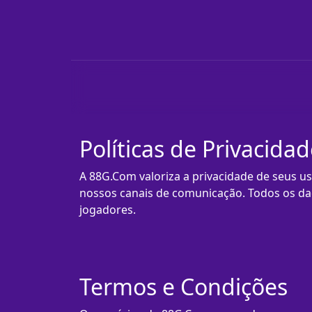
Políticas de Privacida
A 88G.Com valoriza a privacidade de seus 
nossos canais de comunicação. Todos os dad
jogadores.
Termos e Condições