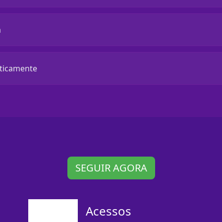
a
aticamente
SEGUIR AGORA
Acessos