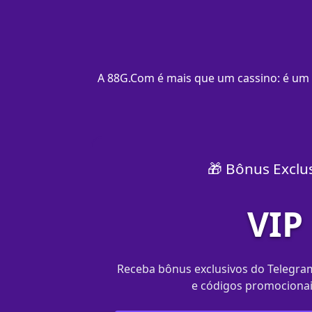
A 88G.Com é mais que um cassino: é um 
🎁 Bônus Exclu
VIP
Receba bônus exclusivos do Telegra
e códigos promocionai