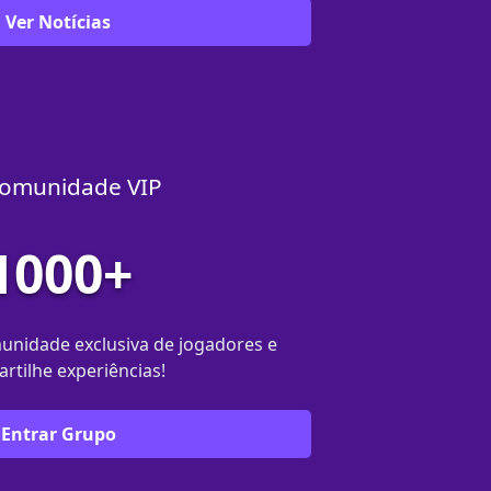
Ver Notícias
Comunidade VIP
1000+
unidade exclusiva de jogadores e
rtilhe experiências!
Entrar Grupo