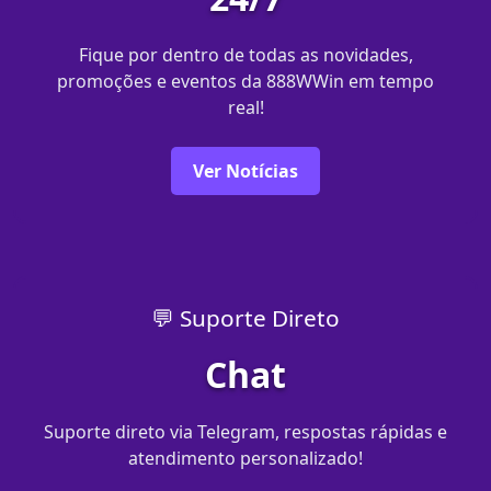
Fique por dentro de todas as novidades,
promoções e eventos da 888WWin em tempo
real!
Ver Notícias
💬 Suporte Direto
Chat
Suporte direto via Telegram, respostas rápidas e
atendimento personalizado!