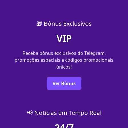
🎁 Bônus Exclusivos
VIP
Receba bônus exclusivos do Telegram,
promoções especiais e códigos promocionais
únicos!
Ver Bônus
📢 Notícias em Tempo Real
24/7