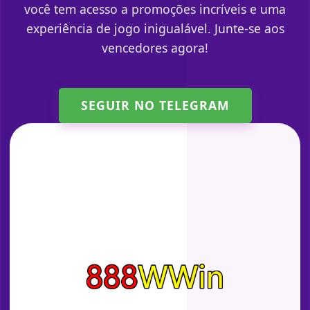
você tem acesso a promoções incríveis e uma
experiência de jogo inigualável. Junte-se aos
vencedores agora!
SEGUIR NO TELEGRAM