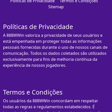
Políticas de Privacidade
Termos e Condições
Sitemap
Políticas de Privacidade
A 888WWin valoriza a privacidade de seus usuários e
está empenhada em proteger todas as informações
pessoais fornecidas durante o uso de nossos canais de
comunicação. Todos os dados coletados são utilizados
exclusivamente para fins de melhoria contínua da
experiência de nossos jogadores.
Termos e Condições
Os usuários da 888WWin concordam em respeitar
todas as regras e regulamentos estabelecidos. É