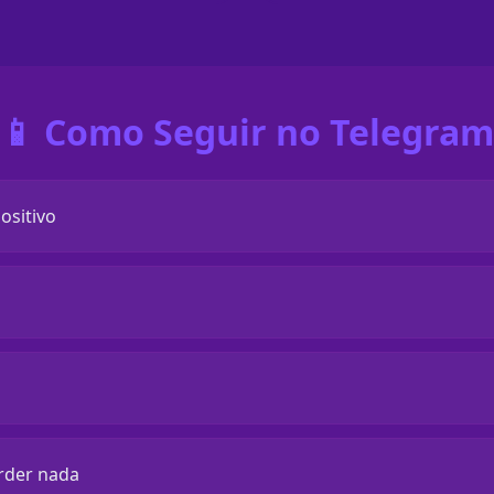
📱 Como Seguir no Telegram
ositivo
erder nada