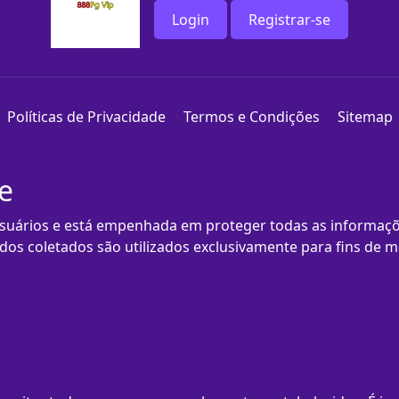
Login
Registrar-se
Políticas de Privacidade
Termos e Condições
Sitemap
de
 usuários e está empenhada em proteger todas as informaçõ
os coletados são utilizados exclusivamente para fins de m