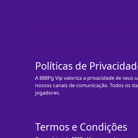
Políticas de Privacida
A 888Pg Vip valoriza a privacidade de seus
nossos canais de comunicação. Todos os dad
jogadores.
Termos e Condições