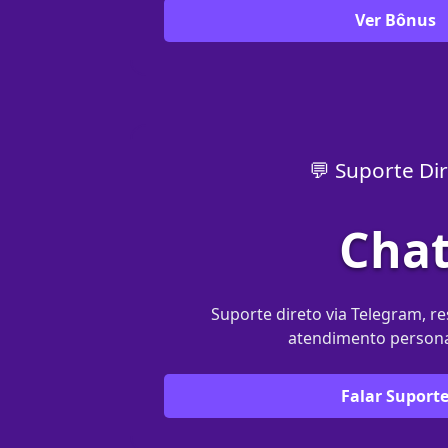
Ver Bônus
💬 Suporte Di
Cha
Suporte direto via Telegram, r
atendimento persona
Falar Suport