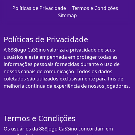
Políticas de Privacidade
Termos e Condições
Sitemap
Políticas de Privacidade
A 888Jogo CaSSino valoriza a privacidade de seus
usuários e está empenhada em proteger todas as
informações pessoais fornecidas durante o uso de
nossos canais de comunicação. Todos os dados
coletados são utilizados exclusivamente para fins de
melhoria contínua da experiência de nossos jogadores.
Termos e Condições
Os usuários da 888Jogo CaSSino concordam em