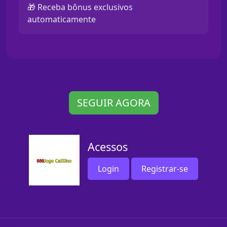
🎁 Receba bônus exclusivos
automaticamente
SEGUIR AGORA
Acessos
Login
Registrar-se