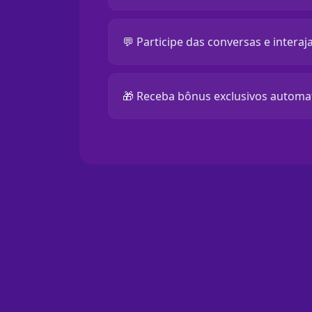
💬 Participe das conversas e interaj
🎁 Receba bônus exclusivos autom