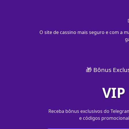
O site de cassino mais seguro e com a m
g
🎁 Bônus Exclu
VIP
Receba bônus exclusivos do Telegra
e códigos promocionai