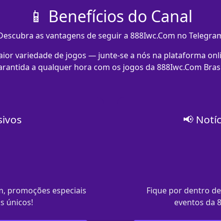
📱 Benefícios do Canal
Descubra as vantagens de seguir a 888Iwc.Com no Telegra
aior variedade de jogos — junte-se a nós na plataforma onl
arantida a qualquer hora com os jogos da 888Iwc.Com Brasil
sivos
📢 Notí
m, promoções especiais
Fique por dentro d
s únicos!
eventos da 