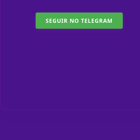
SEGUIR NO TELEGRAM