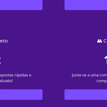
reto
👥 
t
espostas rápidas e
Junte-se a uma com
lizado!
compa
e