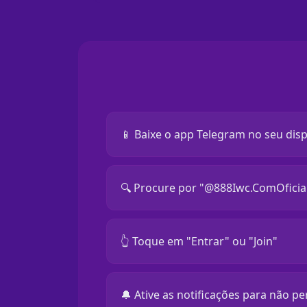
📱 Baixe o app Telegram no seu disp
🔍 Procure por "@888Iwc.ComOficia
👆 Toque em "Entrar" ou "Join"
🔔 Ative as notificações para não p