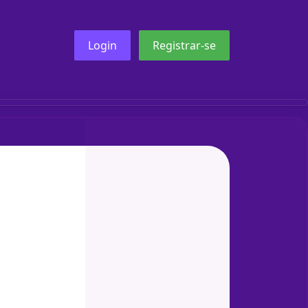
Login
Registrar-se