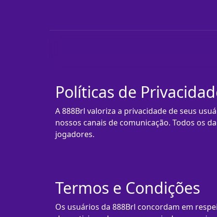
Políticas de Privacida
A 888Brl valoriza a privacidade de seus us
nossos canais de comunicação. Todos os dad
jogadores.
Termos e Condições
Os usuários da 888Brl concordam em respeit