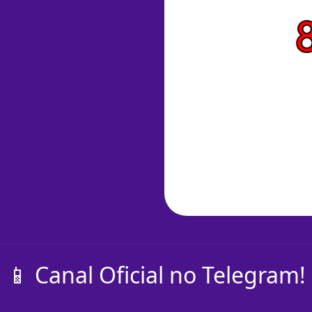
📱 Canal Oficial no Telegram!