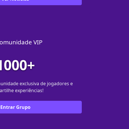
Comunidade VIP
1000+
unidade exclusiva de jogadores e
rtilhe experiências!
Entrar Grupo