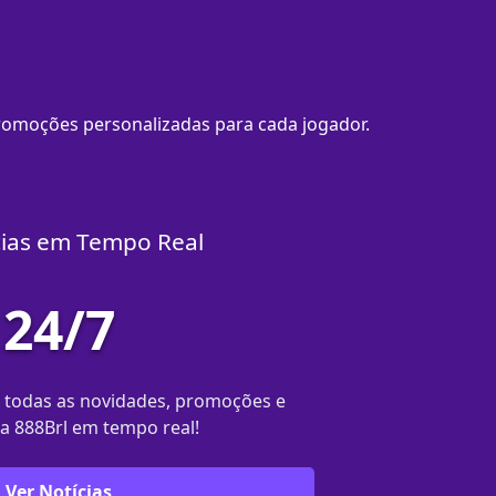
 promoções personalizadas para cada jogador.
cias em Tempo Real
24/7
e todas as novidades, promoções e
a 888Brl em tempo real!
Ver Notícias