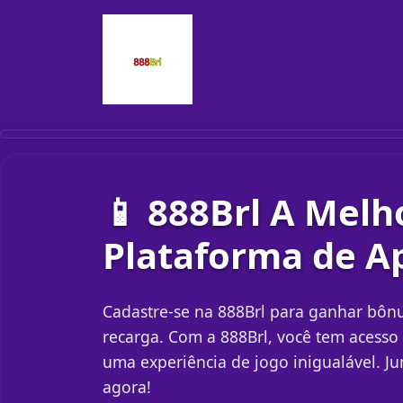
📱 888Brl A Melh
Plataforma de A
Cadastre-se na 888Brl para ganhar bôn
recarga. Com a 888Brl, você tem acesso 
uma experiência de jogo inigualável. J
agora!