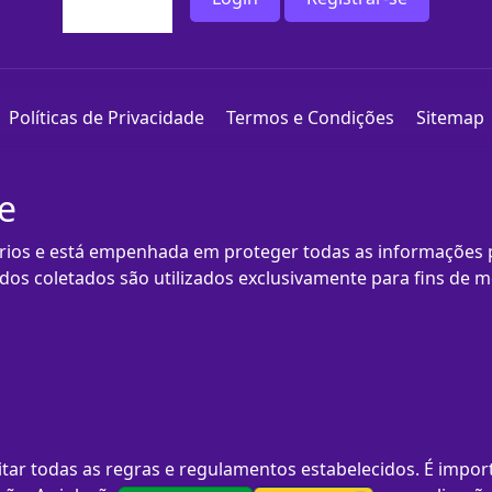
Políticas de Privacidade
Termos e Condições
Sitemap
de
uários e está empenhada em proteger todas as informações 
os coletados são utilizados exclusivamente para fins de m
ar todas as regras e regulamentos estabelecidos. É import