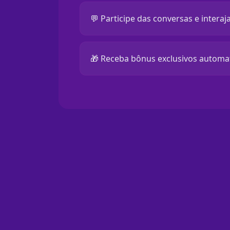
💬 Participe das conversas e interaj
🎁 Receba bônus exclusivos autom