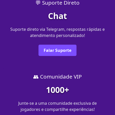
💬 Suporte Direto
Chat
Suporte direto via Telegram, respostas rápidas e
atendimento personalizado!
Falar Suporte
👥 Comunidade VIP
1000+
Junte-se a uma comunidade exclusiva de
jogadores e compartilhe experiências!