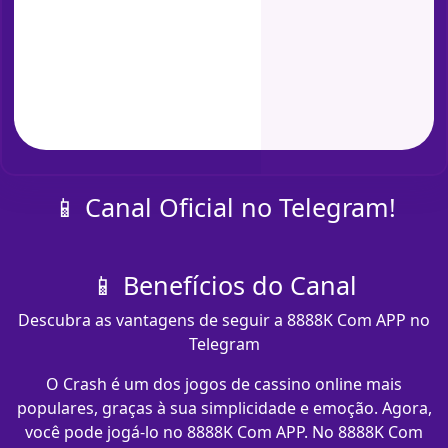
📱 Canal Oficial no Telegram!
📱 Benefícios do Canal
Descubra as vantagens de seguir a 8888K Com APP no
Telegram
O Crash é um dos jogos de cassino online mais
populares, graças à sua simplicidade e emoção. Agora,
você pode jogá-lo no 8888K Com APP. No 8888K Com