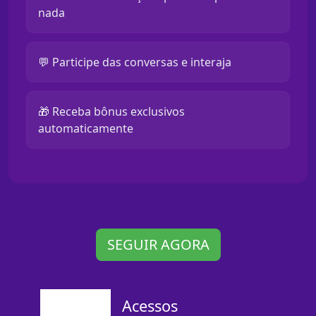
nada
💬 Participe das conversas e interaja
🎁 Receba bônus exclusivos
automaticamente
SEGUIR AGORA
Acessos