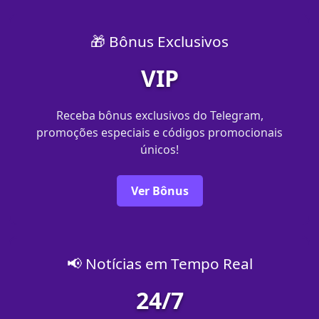
🎁 Bônus Exclusivos
VIP
Receba bônus exclusivos do Telegram,
promoções especiais e códigos promocionais
únicos!
Ver Bônus
📢 Notícias em Tempo Real
24/7