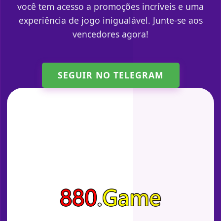
você tem acesso a promoções incríveis e uma
experiência de jogo inigualável. Junte-se aos
vencedores agora!
SEGUIR NO TELEGRAM