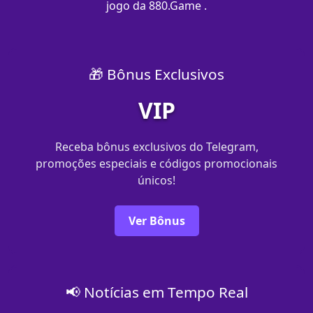
jogo da 880.Game .
🎁 Bônus Exclusivos
VIP
Receba bônus exclusivos do Telegram,
promoções especiais e códigos promocionais
únicos!
Ver Bônus
📢 Notícias em Tempo Real