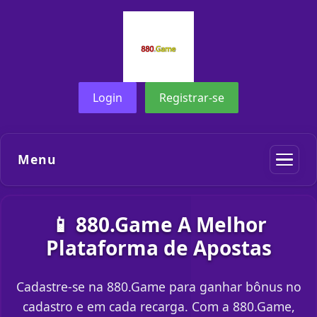
Login
Registrar-se
Menu
📱 880.Game A Melhor
Plataforma de Apostas
Cadastre-se na 880.Game para ganhar bônus no
cadastro e em cada recarga. Com a 880.Game,