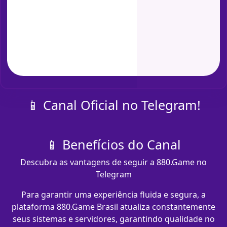
📱 Canal Oficial no Telegram!
📱 Benefícios do Canal
Descubra as vantagens de seguir a 880.Game no
Telegram
Para garantir uma experiência fluida e segura, a
plataforma 880.Game Brasil atualiza constantemente
seus sistemas e servidores, garantindo qualidade no