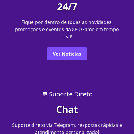
24/7
Fique por dentro de todas as novidades,
promoções e eventos da 880.Game em tempo
real!
Ver Notícias
💬 Suporte Direto
Chat
Suporte direto via Telegram, respostas rápidas e
atendimento personalizado!