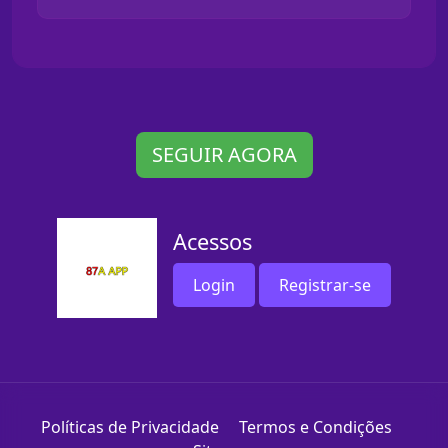
SEGUIR AGORA
Acessos
Login
Registrar-se
Políticas de Privacidade
Termos e Condições