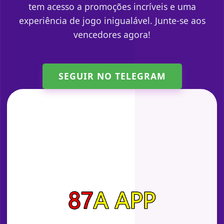
tem acesso a promoções incríveis e uma
experiência de jogo inigualável. Junte-se aos
vencedores agora!
SEGUIR NO TELEGRAM