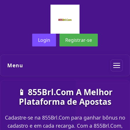
Login
Registrar-se
Menu
📱 855Brl.Com A Melhor
Plataforma de Apostas
Cadastre-se na 855Brl.Com para ganhar bônus no
cadastro e em cada recarga. Com a 855Brl.Com,