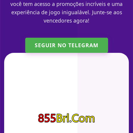
você tem acesso a promoções incríveis e uma
experiência de jogo inigualável. Junte-se aos
vencedores agora!
SEGUIR NO TELEGRAM