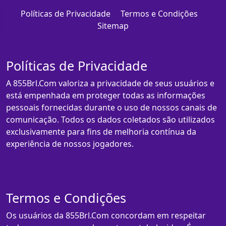
Políticas de Privacidade
Termos e Condições
Sitemap
Políticas de Privacidade
A 855Brl.Com valoriza a privacidade de seus usuários e
está empenhada em proteger todas as informações
pessoais fornecidas durante o uso de nossos canais de
comunicação. Todos os dados coletados são utilizados
exclusivamente para fins de melhoria contínua da
experiência de nossos jogadores.
Termos e Condições
Os usuários da 855Brl.Com concordam em respeitar