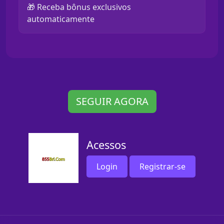
🎁 Receba bônus exclusivos
automaticamente
SEGUIR AGORA
Acessos
Login
Registrar-se