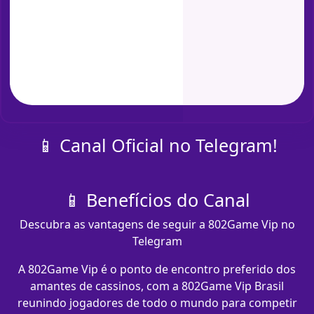
📱 Canal Oficial no Telegram!
📱 Benefícios do Canal
Descubra as vantagens de seguir a 802Game Vip no
Telegram
A 802Game Vip é o ponto de encontro preferido dos
amantes de cassinos, com a 802Game Vip Brasil
reunindo jogadores de todo o mundo para competir