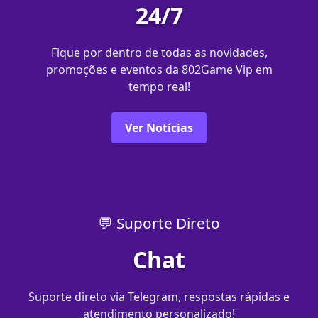
24/7
Fique por dentro de todas as novidades,
promoções e eventos da 802Game Vip em
tempo real!
Ver Notícias
💬 Suporte Direto
Chat
Suporte direto via Telegram, respostas rápidas e
atendimento personalizado!