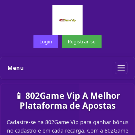
Login
Registrar-se
Menu
📱 802Game Vip A Melhor
Plataforma de Apostas
Cadastre-se na 802Game Vip para ganhar bônus
no cadastro e em cada recarga. Com a 802Game