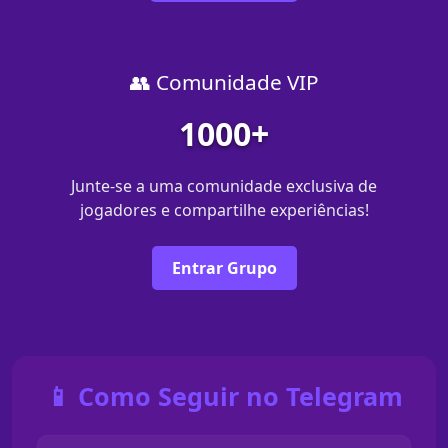
👥 Comunidade VIP
1000+
Junte-se a uma comunidade exclusiva de
jogadores e compartilhe experiências!
Entrar Grupo
📱 Como Seguir no Telegram