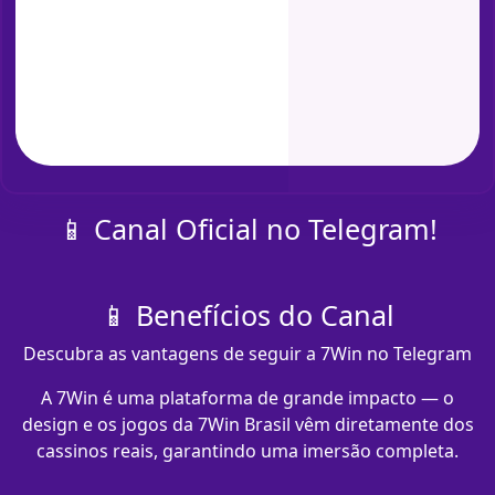
📱 Canal Oficial no Telegram!
📱 Benefícios do Canal
Descubra as vantagens de seguir a 7Win no Telegram
A 7Win é uma plataforma de grande impacto — o
design e os jogos da 7Win Brasil vêm diretamente dos
cassinos reais, garantindo uma imersão completa.