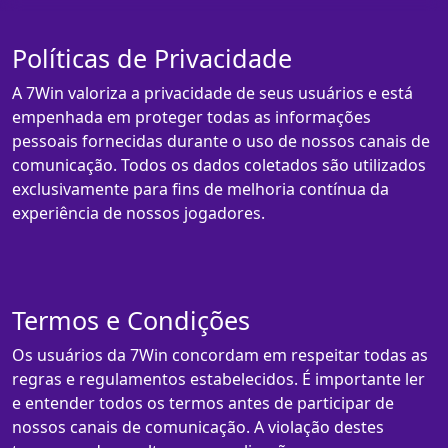
Políticas de Privacidade
A 7Win valoriza a privacidade de seus usuários e está
empenhada em proteger todas as informações
pessoais fornecidas durante o uso de nossos canais de
comunicação. Todos os dados coletados são utilizados
exclusivamente para fins de melhoria contínua da
experiência de nossos jogadores.
Termos e Condições
Os usuários da 7Win concordam em respeitar todas as
regras e regulamentos estabelecidos. É importante ler
e entender todos os termos antes de participar de
nossos canais de comunicação. A violação destes