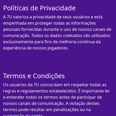
Políticas de Privacidade
A 7U valoriza a privacidade de seus usuários e está
empenhada em proteger todas as informações
pessoais fornecidas durante o uso de nossos canais de
comunicação. Todos os dados coletados são utilizados
exclusivamente para fins de melhoria contínua da
experiência de nossos jogadores.
Termos e Condições
Os usuários da 7U concordam em respeitar todas as
regras e regulamentos estabelecidos. É importante ler
e entender todos os termos antes de participar de
nossos canais de comunicação. A violação destes
termos pode resultar em penalizações ou na
suspensão da conta.