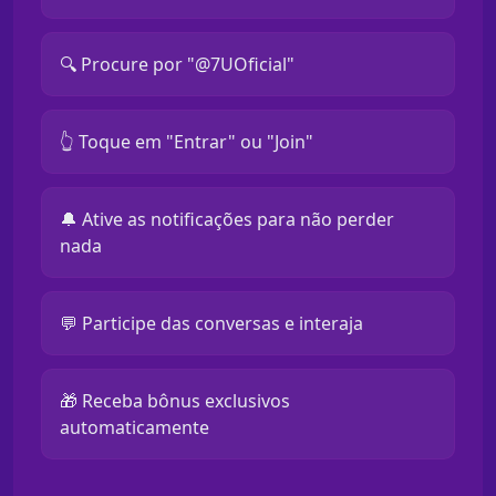
🔍 Procure por "@7UOficial"
👆 Toque em "Entrar" ou "Join"
🔔 Ative as notificações para não perder
nada
💬 Participe das conversas e interaja
🎁 Receba bônus exclusivos
automaticamente