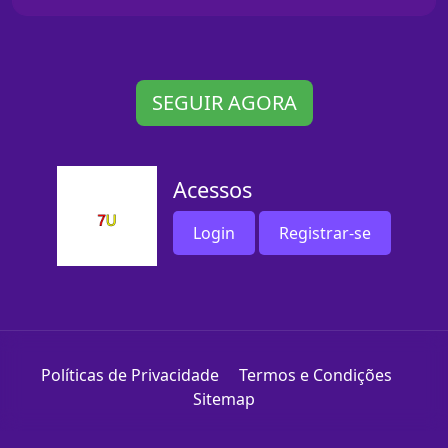
SEGUIR AGORA
Acessos
Login
Registrar-se
Políticas de Privacidade
Termos e Condições
Sitemap