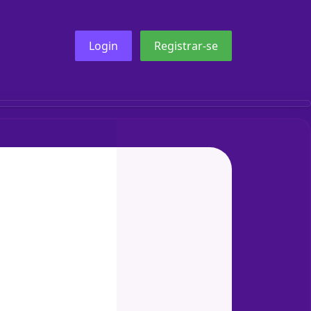
Login
Registrar-se