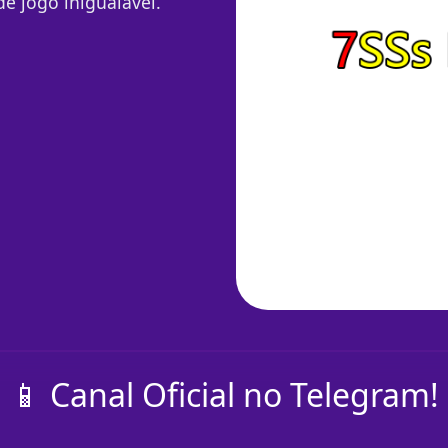
e jogo inigualável.
📱 Canal Oficial no Telegram!