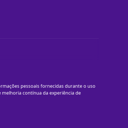
formações pessoais fornecidas durante o uso
e melhoria contínua da experiência de