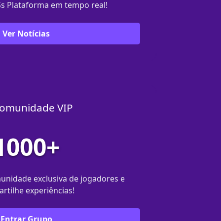
Ss Plataforma em tempo real!
Ver Notícias
Comunidade VIP
1000+
unidade exclusiva de jogadores e
rtilhe experiências!
Entrar Grupo