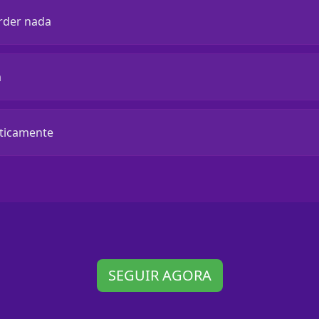
erder nada
a
aticamente
SEGUIR AGORA