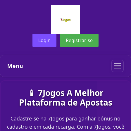
Login
Registrar-se
Menu
📱 7Jogos A Melhor
Plataforma de Apostas
Cadastre-se na 7Jogos para ganhar bônus no
cadastro e em cada recarga. Com a 7Jogos, você