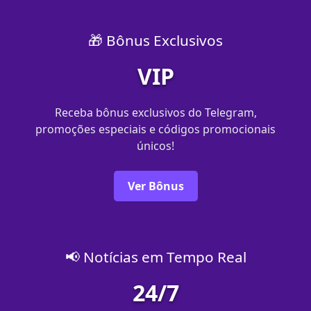
🎁 Bônus Exclusivos
VIP
Receba bônus exclusivos do Telegram,
promoções especiais e códigos promocionais
únicos!
Ver Bônus
📢 Notícias em Tempo Real
24/7