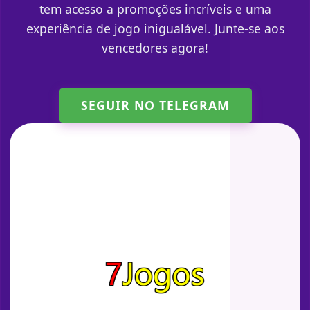
tem acesso a promoções incríveis e uma
experiência de jogo inigualável. Junte-se aos
vencedores agora!
SEGUIR NO TELEGRAM