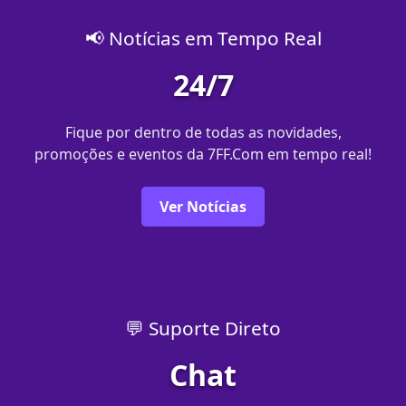
📢 Notícias em Tempo Real
24/7
Fique por dentro de todas as novidades,
promoções e eventos da 7FF.Com em tempo real!
Ver Notícias
💬 Suporte Direto
Chat