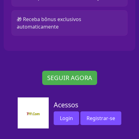
🎁 Receba bônus exclusivos
automaticamente
SEGUIR AGORA
Acessos
Login
Registrar-se