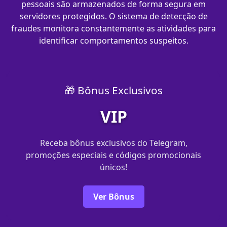
pessoais são armazenados de forma segura em
servidores protegidos. O sistema de detecção de
fraudes monitora constantemente as atividades para
identificar comportamentos suspeitos.
🎁 Bônus Exclusivos
VIP
Receba bônus exclusivos do Telegram,
promoções especiais e códigos promocionais
únicos!
Ver Bônus