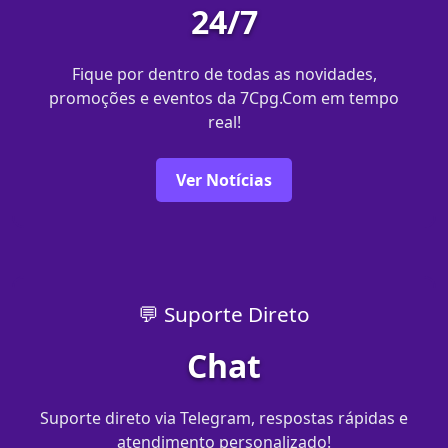
24/7
Fique por dentro de todas as novidades,
promoções e eventos da 7Cpg.Com em tempo
real!
Ver Notícias
💬 Suporte Direto
Chat
Suporte direto via Telegram, respostas rápidas e
atendimento personalizado!