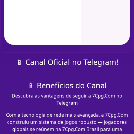
📱 Canal Oficial no Telegram!
📱 Benefícios do Canal
Descubra as vantagens de seguir a 7Cpg.Com no
Telegram
Com a tecnologia de rede mais avançada, a 7Cpg.Com
construiu um sistema de jogos robusto — jogadores
globais se reúnem na 7Cpg.Com Brasil para uma