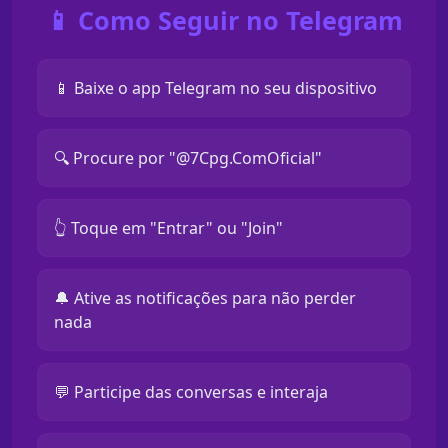
📱 Como Seguir no Telegram
📱 Baixe o app Telegram no seu dispositivo
🔍 Procure por "@7Cpg.ComOficial"
👆 Toque em "Entrar" ou "Join"
🔔 Ative as notificações para não perder
nada
💬 Participe das conversas e interaja