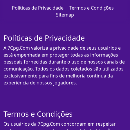
Políticas de Privacidade
Termos e Condições
Sitemap
Políticas de Privacidade
A 7Cpg.Com valoriza a privacidade de seus usuários e
está empenhada em proteger todas as informações
pessoais fornecidas durante o uso de nossos canais de
comunicação. Todos os dados coletados são utilizados
exclusivamente para fins de melhoria contínua da
experiência de nossos jogadores.
Termos e Condições
Os usuários da 7Cpg.Com concordam em respeitar