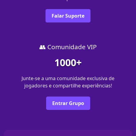
Falar Suporte
👥 Comunidade VIP
1000+
Junte-se a uma comunidade exclusiva de
jogadores e compartilhe experiências!
Entrar Grupo