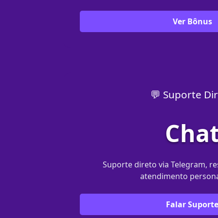
Ver Bônus
💬 Suporte Di
Cha
Suporte direto via Telegram, r
atendimento persona
Falar Suport