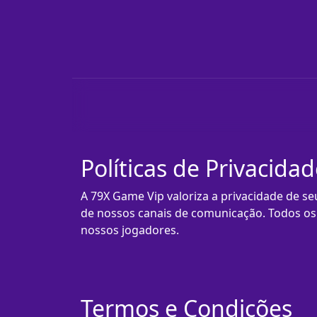
Políticas de Privacida
A 79X Game Vip valoriza a privacidade de s
de nossos canais de comunicação. Todos os 
nossos jogadores.
Termos e Condições