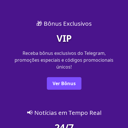
🎁 Bônus Exclusivos
VIP
Receba bônus exclusivos do Telegram,
promoções especiais e códigos promocionais
únicos!
Ver Bônus
📢 Notícias em Tempo Real
24/7