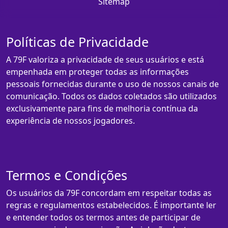
Sitemap
Políticas de Privacidade
A 79F valoriza a privacidade de seus usuários e está
empenhada em proteger todas as informações
pessoais fornecidas durante o uso de nossos canais de
comunicação. Todos os dados coletados são utilizados
exclusivamente para fins de melhoria contínua da
experiência de nossos jogadores.
Termos e Condições
Os usuários da 79F concordam em respeitar todas as
regras e regulamentos estabelecidos. É importante ler
e entender todos os termos antes de participar de