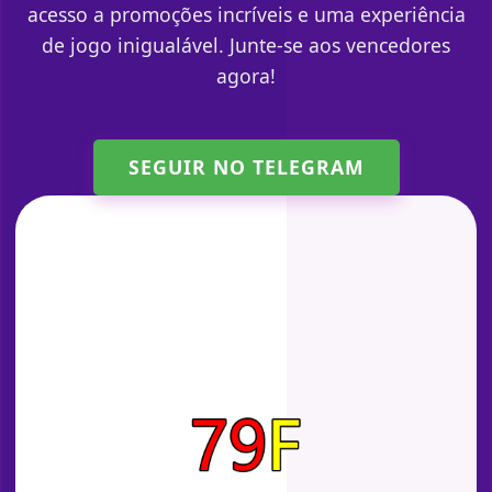
acesso a promoções incríveis e uma experiência
de jogo inigualável. Junte-se aos vencedores
agora!
SEGUIR NO TELEGRAM