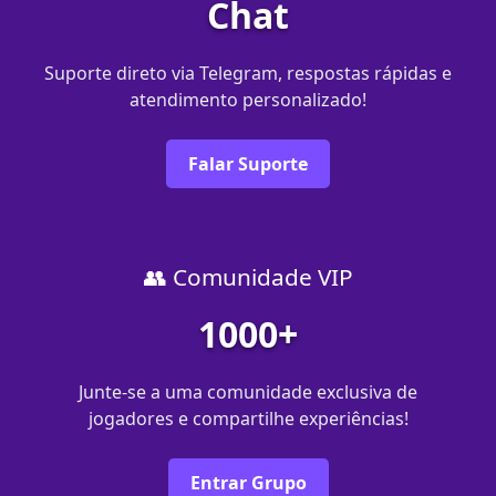
Chat
Suporte direto via Telegram, respostas rápidas e
atendimento personalizado!
Falar Suporte
👥 Comunidade VIP
1000+
Junte-se a uma comunidade exclusiva de
jogadores e compartilhe experiências!
Entrar Grupo