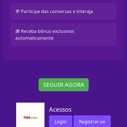
💬 Participe das conversas e interaja
🎁 Receba bônus exclusivos
automaticamente
SEGUIR AGORA
Acessos
Login
Registrar-se