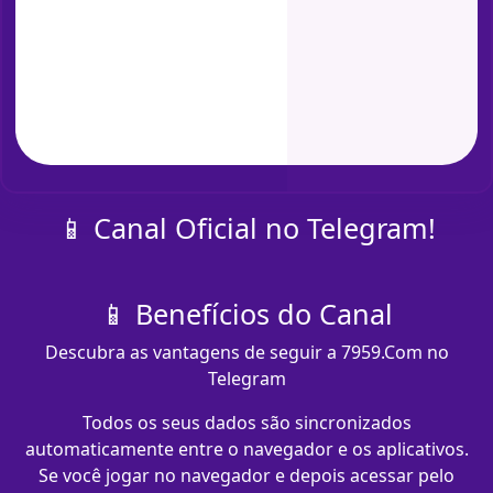
📱 Canal Oficial no Telegram!
📱 Benefícios do Canal
Descubra as vantagens de seguir a 7959.Com no
Telegram
Todos os seus dados são sincronizados
automaticamente entre o navegador e os aplicativos.
Se você jogar no navegador e depois acessar pelo