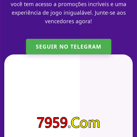
você tem acesso a promoções incríveis e uma
experiência de jogo inigualável. Junte-se aos
vencedores agora!
SEGUIR NO TELEGRAM