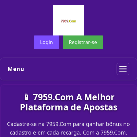
Login
Registrar-se
Menu
📱 7959.Com A Melhor
Plataforma de Apostas
Cadastre-se na 7959.Com para ganhar bônus no
cadastro e em cada recarga. Com a 7959.Com,