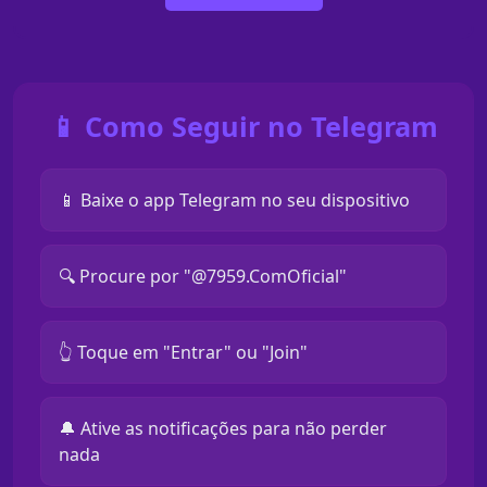
📱 Como Seguir no Telegram
📱 Baixe o app Telegram no seu dispositivo
🔍 Procure por "@7959.ComOficial"
👆 Toque em "Entrar" ou "Join"
🔔 Ative as notificações para não perder
nada