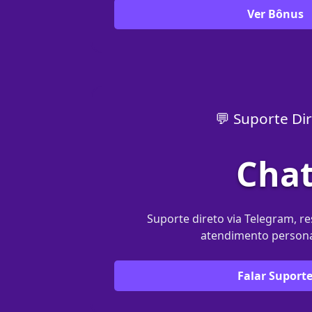
Ver Bônus
💬 Suporte Di
Cha
Suporte direto via Telegram, r
atendimento persona
Falar Suport