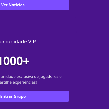
Ver Notícias
Comunidade VIP
1000+
unidade exclusiva de jogadores e
rtilhe experiências!
Entrar Grupo