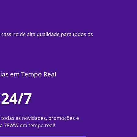
cassino de alta qualidade para todos os
cias em Tempo Real
24/7
e todas as novidades, promoções e
da 78WW em tempo real!