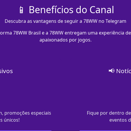
📱 Benefícios do Canal
Descubra as vantagens de seguir a 78WW no Telegram
aforma 78WW Brasil e a 78WW entregam uma experiência de 
apaixonados por jogos.
sivos
📢 Notí
m, promoções especiais
Fique por dentro d
s únicos!
eventos 