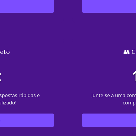
reto
👥 
t
espostas rápidas e
Junte-se a uma com
lizado!
compa
e