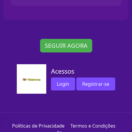
SEGUIR AGORA
Acessos
Login
Registrar-se
Políticas de Privacidade
Termos e Condições