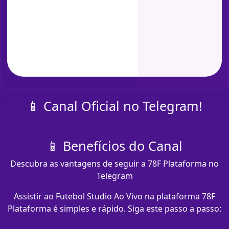
📱 Canal Oficial no Telegram!
📱 Benefícios do Canal
Descubra as vantagens de seguir a 78F Plataforma no
Telegram
Assistir ao Futebol Studio Ao Vivo na plataforma 78F
Plataforma é simples e rápido. Siga este passo a passo: