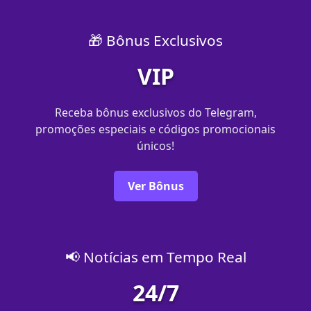
🎁 Bônus Exclusivos
VIP
Receba bônus exclusivos do Telegram,
promoções especiais e códigos promocionais
únicos!
Ver Bônus
📢 Notícias em Tempo Real
24/7