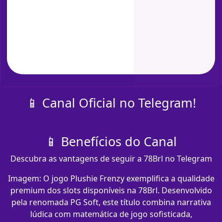
📱 Canal Oficial no Telegram!
📱 Benefícios do Canal
Descubra as vantagens de seguir a 78Brl no Telegram
Imagem: O jogo Plushie Frenzy exemplifica a qualidade
premium dos slots disponíveis na 78Brl. Desenvolvido
pela renomada PG Soft, este título combina narrativa
lúdica com matemática de jogo sofisticada,