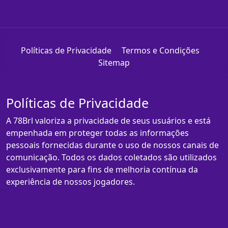
Políticas de Privacidade
Termos e Condições
Sitemap
Políticas de Privacidade
A 78Brl valoriza a privacidade de seus usuários e está
empenhada em proteger todas as informações
pessoais fornecidas durante o uso de nossos canais de
comunicação. Todos os dados coletados são utilizados
exclusivamente para fins de melhoria contínua da
experiência de nossos jogadores.