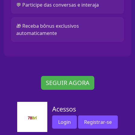
💬 Participe das conversas e interaja
🎁 Receba bônus exclusivos
automaticamente
SEGUIR AGORA
Acessos
Login
Registrar-se