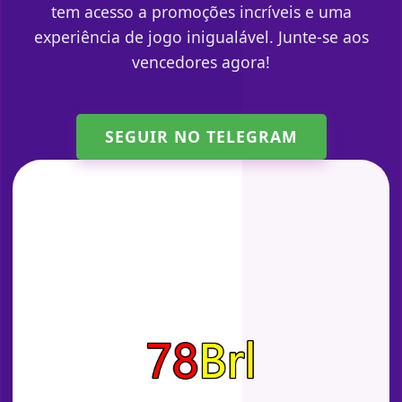
tem acesso a promoções incríveis e uma
experiência de jogo inigualável. Junte-se aos
vencedores agora!
SEGUIR NO TELEGRAM