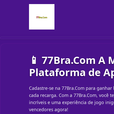
📱 77Bra.Com A 
Plataforma de A
Cadastre-se na 77Bra.Com para ganhar 
cada recarga. Com a 77Bra.Com, você t
incríveis e uma experiência de jogo inig
vencedores agora!