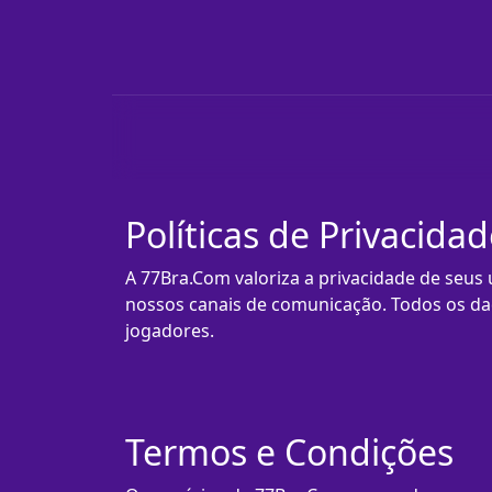
Políticas de Privacida
A 77Bra.Com valoriza a privacidade de seus
nossos canais de comunicação. Todos os dad
jogadores.
Termos e Condições