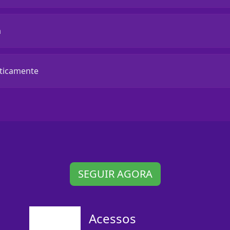
a
aticamente
SEGUIR AGORA
Acessos