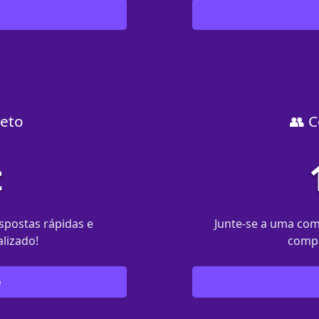
reto
👥 
t
espostas rápidas e
Junte-se a uma com
lizado!
compa
e