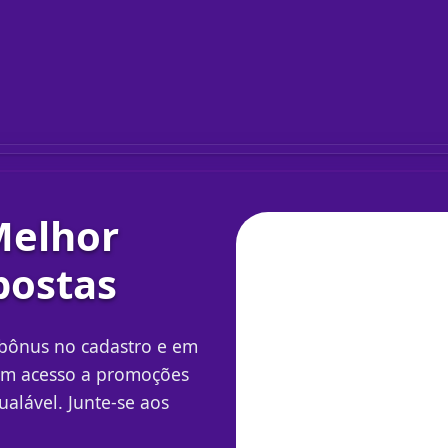
Melhor
postas
bônus no cadastro e em
em acesso a promoções
ualável. Junte-se aos