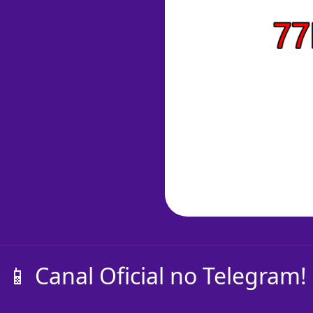
📱 Canal Oficial no Telegram!