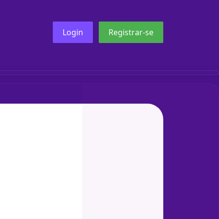
Login
Registrar-se