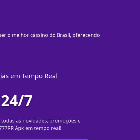
r o melhor cassino do Brasil, oferecendo
cias em Tempo Real
24/7
e todas as novidades, promoções e
777RR Apk em tempo real!