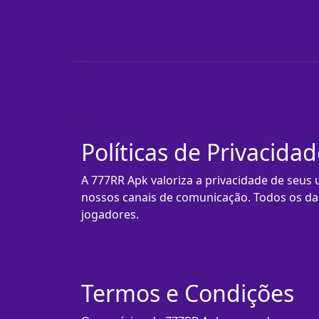
Políticas de Privacida
A 777RR Apk valoriza a privacidade de seus
nossos canais de comunicação. Todos os dad
jogadores.
Termos e Condições