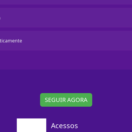
a
aticamente
SEGUIR AGORA
Acessos