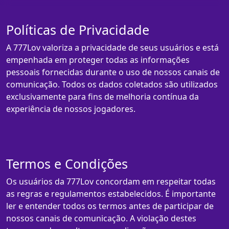
Políticas de Privacidade
A 777Lov valoriza a privacidade de seus usuários e está
empenhada em proteger todas as informações
pessoais fornecidas durante o uso de nossos canais de
comunicação. Todos os dados coletados são utilizados
exclusivamente para fins de melhoria contínua da
experiência de nossos jogadores.
Termos e Condições
Os usuários da 777Lov concordam em respeitar todas
as regras e regulamentos estabelecidos. É importante
ler e entender todos os termos antes de participar de
nossos canais de comunicação. A violação destes