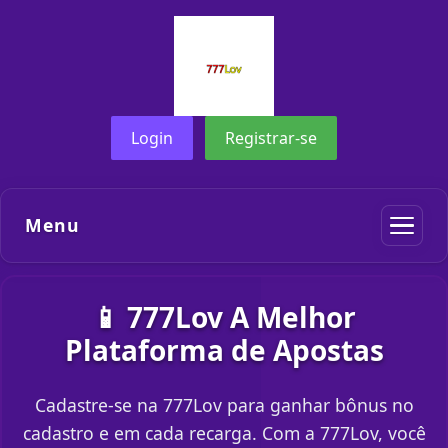
Login
Registrar-se
Menu
📱 777Lov A Melhor
Plataforma de Apostas
Cadastre-se na 777Lov para ganhar bônus no
cadastro e em cada recarga. Com a 777Lov, você