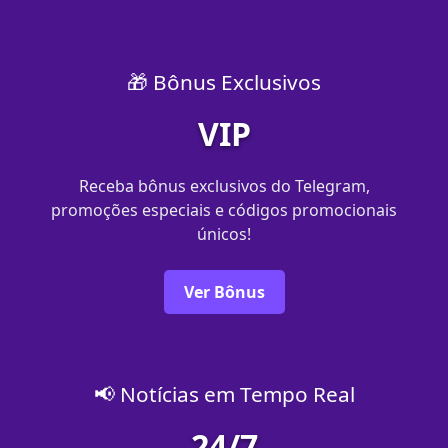
🎁 Bônus Exclusivos
VIP
Receba bônus exclusivos do Telegram,
promoções especiais e códigos promocionais
únicos!
Ver Bônus
📢 Notícias em Tempo Real
24/7