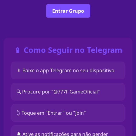
Entrar Grupo
📱 Como Seguir no Telegram
📱 Baixe o app Telegram no seu dispositivo
🔍 Procure por "@777F GameOficial"
👆 Toque em "Entrar" ou "Join"
🔔 Ative as notificações para não perder