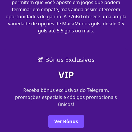
permitem que você aposte em jogos que podem
terminar em empate, mas ainda assim oferecem
oportunidades de ganho. A 776Brl oferece uma ampla
variedade de opções de Mais/Menos gols, desde 0.5
gols até 5.5 gols ou mais.
🎁 Bônus Exclusivos
VIP
Receba bônus exclusivos do Telegram,
promoções especiais e códigos promocionais
únicos!
Ver Bônus