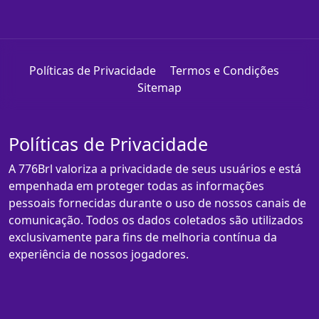
Políticas de Privacidade
Termos e Condições
Sitemap
Políticas de Privacidade
A 776Brl valoriza a privacidade de seus usuários e está
empenhada em proteger todas as informações
pessoais fornecidas durante o uso de nossos canais de
comunicação. Todos os dados coletados são utilizados
exclusivamente para fins de melhoria contínua da
experiência de nossos jogadores.