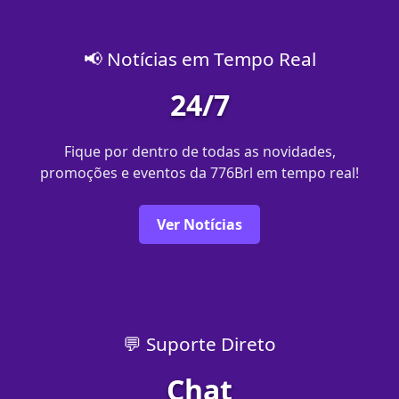
📢 Notícias em Tempo Real
24/7
Fique por dentro de todas as novidades,
promoções e eventos da 776Brl em tempo real!
Ver Notícias
💬 Suporte Direto
Chat