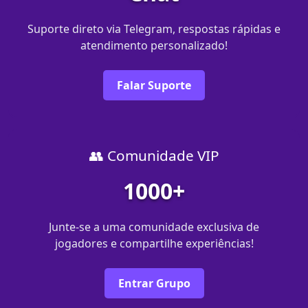
Suporte direto via Telegram, respostas rápidas e
atendimento personalizado!
Falar Suporte
👥 Comunidade VIP
1000+
Junte-se a uma comunidade exclusiva de
jogadores e compartilhe experiências!
Entrar Grupo