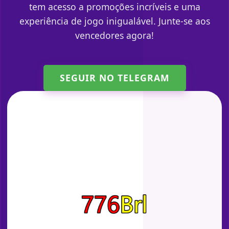
tem acesso a promoções incríveis e uma
experiência de jogo inigualável. Junte-se aos
vencedores agora!
SEGUIR NO TELEGRAM