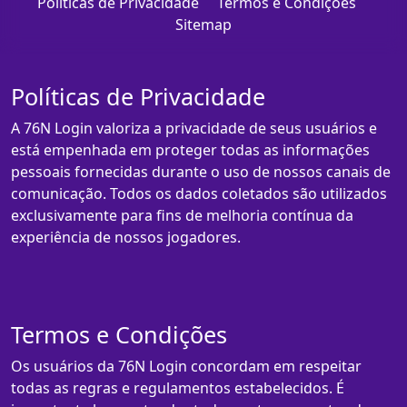
Políticas de Privacidade
Termos e Condições
Sitemap
Políticas de Privacidade
A 76N Login valoriza a privacidade de seus usuários e
está empenhada em proteger todas as informações
pessoais fornecidas durante o uso de nossos canais de
comunicação. Todos os dados coletados são utilizados
exclusivamente para fins de melhoria contínua da
experiência de nossos jogadores.
Termos e Condições
Os usuários da 76N Login concordam em respeitar
todas as regras e regulamentos estabelecidos. É