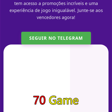
tem acesso a promoções incríveis e uma
experiência de jogo inigualável. Junte-se aos
vencedores agora!
SEGUIR NO TELEGRAM