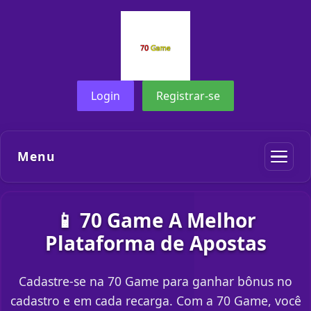
Login
Registrar-se
Menu
📱 70 Game A Melhor
Plataforma de Apostas
Cadastre-se na 70 Game para ganhar bônus no
cadastro e em cada recarga. Com a 70 Game, você