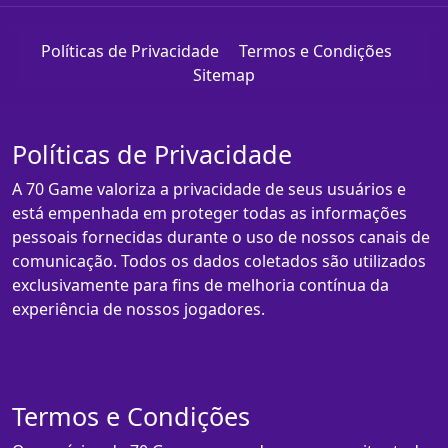
Políticas de Privacidade
Termos e Condições
Sitemap
Políticas de Privacidade
A 70 Game valoriza a privacidade de seus usuários e
está empenhada em proteger todas as informações
pessoais fornecidas durante o uso de nossos canais de
comunicação. Todos os dados coletados são utilizados
exclusivamente para fins de melhoria contínua da
experiência de nossos jogadores.
Termos e Condições