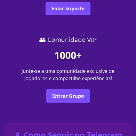
Falar Suporte
👥 Comunidade VIP
1000+
Junte-se a uma comunidade exclusiva de
jogadores e compartilhe experiências!
Entrar Grupo
📱 Como Seguir no Telegram