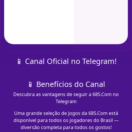
📱 Canal Oficial no Telegram!
📱 Benefícios do Canal
Descubra as vantagens de seguir a 68S.Com no
Telegram
Uma grande seleção de jogos da 68S.Com está
disponível para todos os jogadores do Brasil —
diversão completa para todos os gostos!