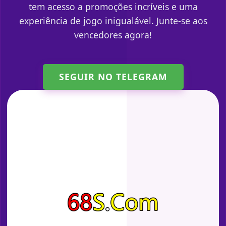
tem acesso a promoções incríveis e uma
experiência de jogo inigualável. Junte-se aos
vencedores agora!
SEGUIR NO TELEGRAM