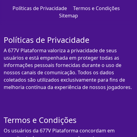
Políticas de Privacidade
Termos e Condições
Sitemap
Políticas de Privacidade
A 677V Plataforma valoriza a privacidade de seus
usuários e está empenhada em proteger todas as
informações pessoais fornecidas durante o uso de
nossos canais de comunicação. Todos os dados
coletados são utilizados exclusivamente para fins de
melhoria contínua da experiência de nossos jogadores.
Termos e Condições
Os usuários da 677V Plataforma concordam em