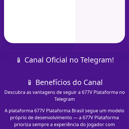
📱 Canal Oficial no Telegram!
📱 Benefícios do Canal
Descubra as vantagens de seguir a 677V Plataforma no
Telegram
A plataforma 677V Plataforma Brasil segue um modelo
próprio de desenvolvimento — a 677V Plataforma
prioriza sempre a experiência do jogador com