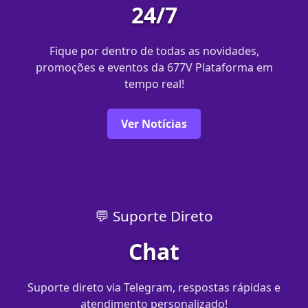
24/7
Fique por dentro de todas as novidades,
promoções e eventos da 677V Plataforma em
tempo real!
Ver Notícias
💬 Suporte Direto
Chat
Suporte direto via Telegram, respostas rápidas e
atendimento personalizado!