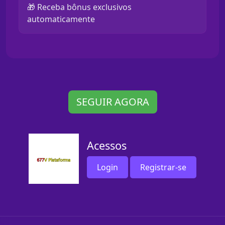
🎁 Receba bônus exclusivos
automaticamente
SEGUIR AGORA
Acessos
Login
Registrar-se