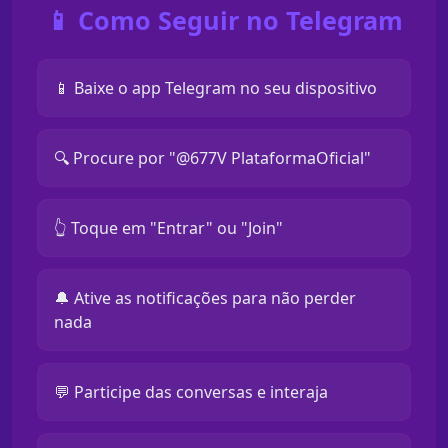
📱 Como Seguir no Telegram
📱 Baixe o app Telegram no seu dispositivo
🔍 Procure por "@677V PlataformaOficial"
👆 Toque em "Entrar" ou "Join"
🔔 Ative as notificações para não perder
nada
💬 Participe das conversas e interaja