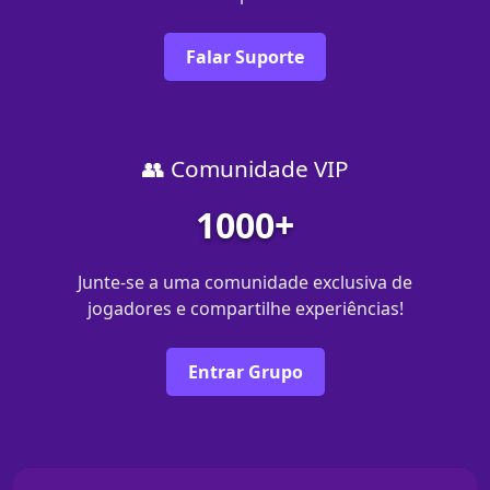
Falar Suporte
👥 Comunidade VIP
1000+
Junte-se a uma comunidade exclusiva de
jogadores e compartilhe experiências!
Entrar Grupo