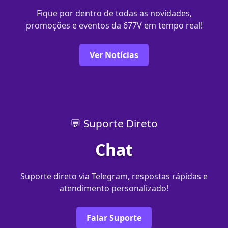
Fique por dentro de todas as novidades,
promoções e eventos da 677V em tempo real!
Ver Notícias
💬 Suporte Direto
Chat
Suporte direto via Telegram, respostas rápidas e
atendimento personalizado!
Falar Suporte