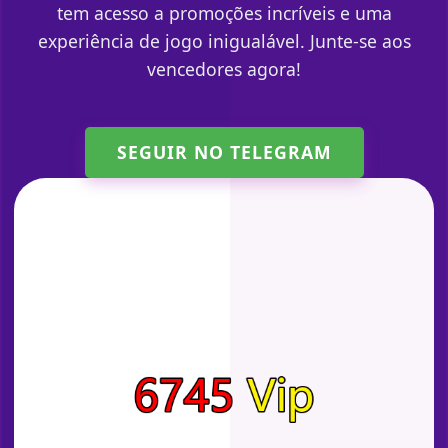
tem acesso a promoções incríveis e uma
experiência de jogo inigualável. Junte-se aos
vencedores agora!
SEGUIR NO TELEGRAM