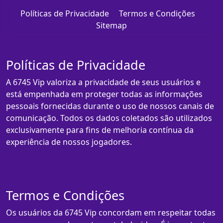
Políticas de Privacidade
Termos e Condições
Sitemap
Políticas de Privacidade
A 6745 Vip valoriza a privacidade de seus usuários e
está empenhada em proteger todas as informações
pessoais fornecidas durante o uso de nossos canais de
comunicação. Todos os dados coletados são utilizados
exclusivamente para fins de melhoria contínua da
experiência de nossos jogadores.
Termos e Condições
Os usuários da 6745 Vip concordam em respeitar todas