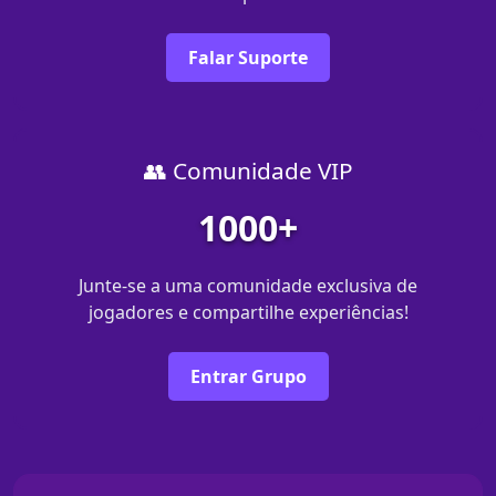
Falar Suporte
👥 Comunidade VIP
1000+
Junte-se a uma comunidade exclusiva de
jogadores e compartilhe experiências!
Entrar Grupo