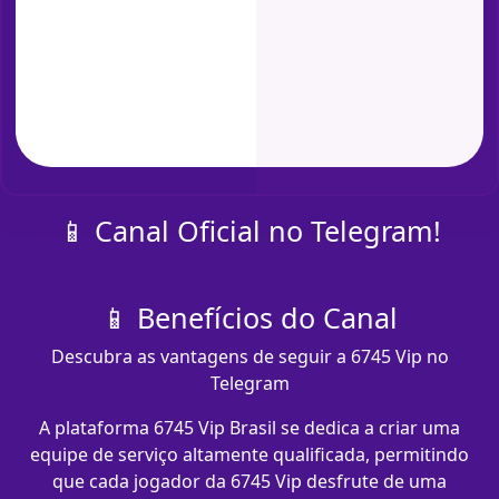
📱 Canal Oficial no Telegram!
📱 Benefícios do Canal
Descubra as vantagens de seguir a 6745 Vip no
Telegram
A plataforma 6745 Vip Brasil se dedica a criar uma
equipe de serviço altamente qualificada, permitindo
que cada jogador da 6745 Vip desfrute de uma