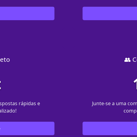
reto
👥 
t
espostas rápidas e
Junte-se a uma com
lizado!
compa
e