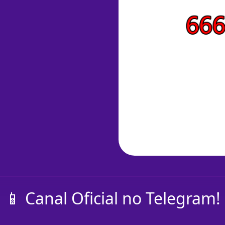
📱 Canal Oficial no Telegram!