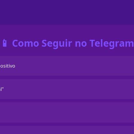
📱 Como Seguir no Telegram
ositivo
l"