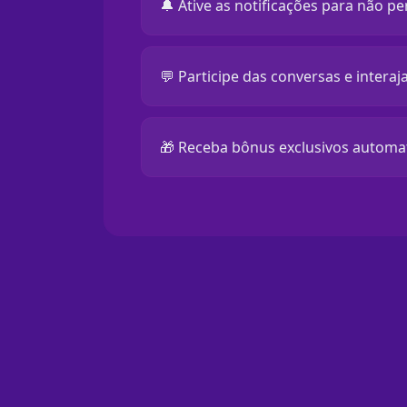
🔔 Ative as notificações para não p
💬 Participe das conversas e interaj
🎁 Receba bônus exclusivos autom