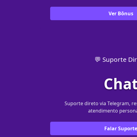
Ver Bônus
💬 Suporte Di
Cha
Suporte direto via Telegram, r
atendimento persona
Falar Suport