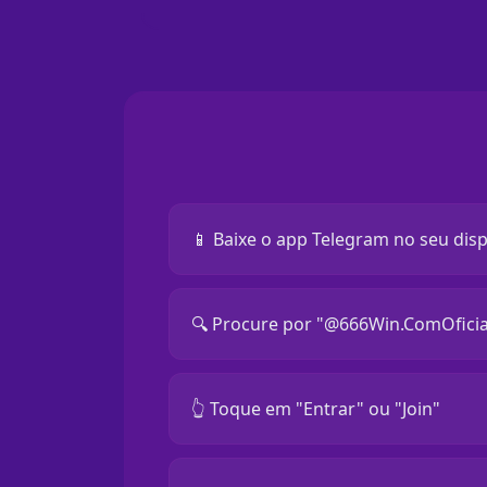
📱 Baixe o app Telegram no seu disp
🔍 Procure por "@666Win.ComOficia
👆 Toque em "Entrar" ou "Join"